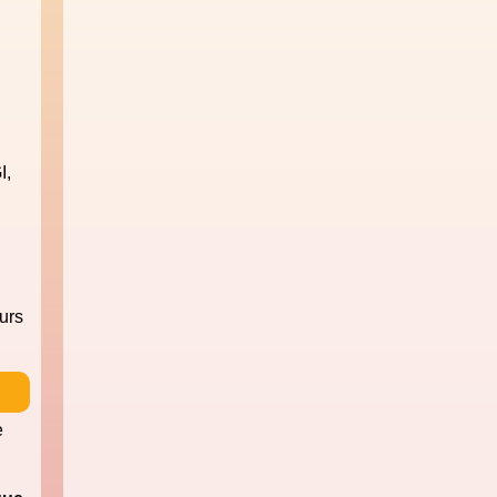
I,
urs
e