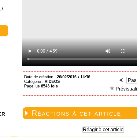
FO
Date de création :
26/02/2016 • 14:36
Catégorie :
VIDEOS -
E
Page lue
8543 fois
Prévisuali
e
Réactions à cet article
ER
Réagir à cet article