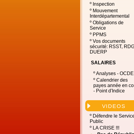
º
Inspection
º
Mouvement
Interdépartemental
º
Obligations de
Service
º
PPMS
º
Vos documents
sécurité: RSST, RDG
DUERP
SALAIRES
º
Analyses - OCDE
º
Calendrier des
payes année en co
- Point d'Indice
VIDEOS
º
Défendre le Servic
Public
º
LA CRISE !!!