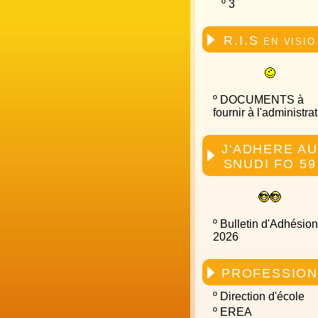
º
3
R.I.S en visio
º
DOCUMENTS à
fournir à l'administra
J'ADHERE AU
SNUDI FO 59
º
Bulletin d'Adhésio
2026
PROFESSIO
º
Direction d'école
º
EREA