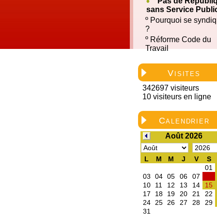
Pas de Républi
sans Service Publi
º
Pourquoi se syndiq
?
º
Réforme Code du
Travail
Visites
342697 visiteurs
10 visiteurs en ligne
Calendrier