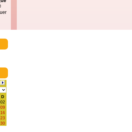
que
c
uer