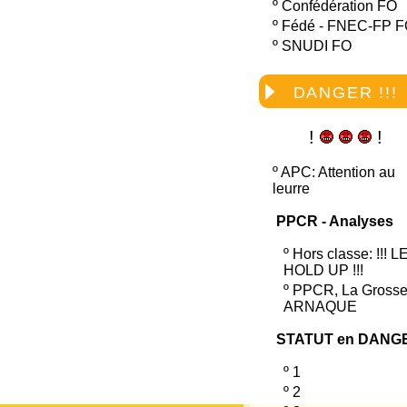
º
Confédération FO
º
Fédé - FNEC-FP 
º
SNUDI FO
DANGER !!!
!
!
º
APC: Attention au
leurre
PPCR - Analyses
º
Hors classe: !!! L
HOLD UP !!!
º
PPCR, La Gross
ARNAQUE
STATUT en DANG
º
1
º
2